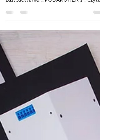
dalej ...
Karnet, karta podarunkowa, bon,
voucher, bilet ... wiele nazw, identyczne
zastosowanie ... PODARUNEK :) ... czytaj
dalej ...