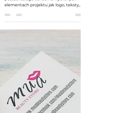
to piękny efekt metalicznej czerwieni w
postaci całego tła lub na wybranych
elementach projektu jak logo, teksty,
ikony, grafiki. Twoja...