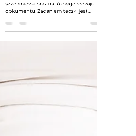
kreatywnymszlakiem
2 mar 2022
TECZKI ofertowe
na materiały reklamowe, informacyjne,
szkoleniowe oraz na różnego rodzaju
dokumentu. Zadaniem teczki jest
godnie reprezentować Twoją...