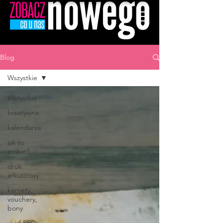
Blog
Wszystkie
Wszystkie
kreatywne
kalendarze
jak to
zrobić?
druk
arkuszowy
karnety,
vouchery,
bony