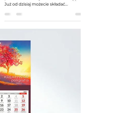
kreatywnymszlakiem
6 sty 2022
NOWOŚĆ! Nowy wzór
kart do zdjęć :)
W nowym roku chcemy Wam
przedstawić nowy wzór kart do zdjęć.
Już od dzisiaj możecie składać
zamówienia na nowy wzór kart :) Cena
kompletu...