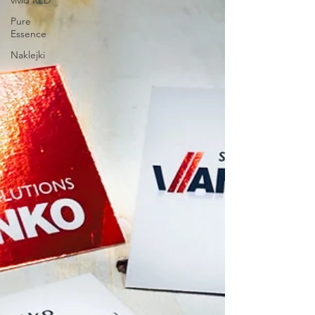
vivid RED
Pure
Essence
Naklejki