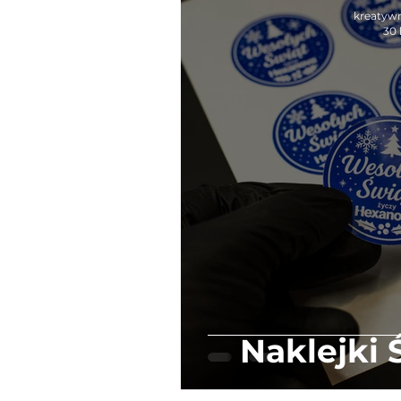
vivid RED
Pure Essence
kreatyw
30 
Naklejki