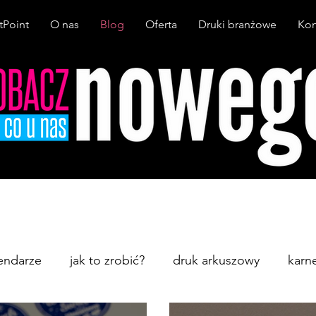
tPoint
O nas
Blog
Oferta
Druki branżowe
Kon
endarze
jak to zrobić?
druk arkuszowy
karn