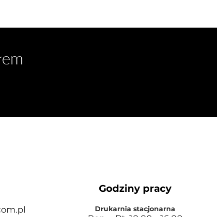
słem
Godziny pracy
com.pl
Drukarnia stacjonarna