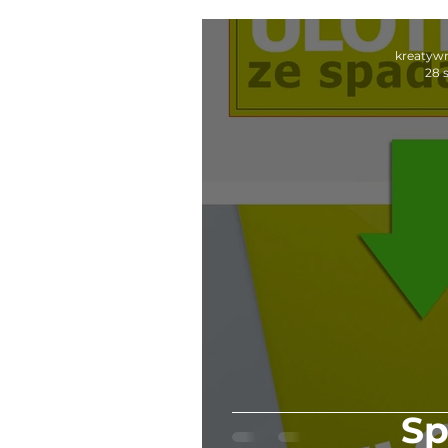
kreatyw
28 
Sp