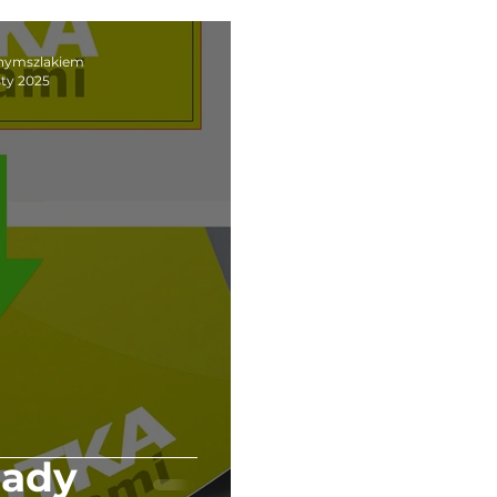
nymszlakiem
sty 2025
ady