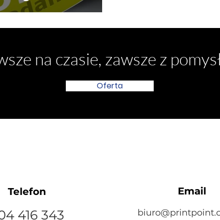
sze na czasie, zawsze z pomy
Oferta
Email
Telefon
04 416 343
biuro@printpoint.