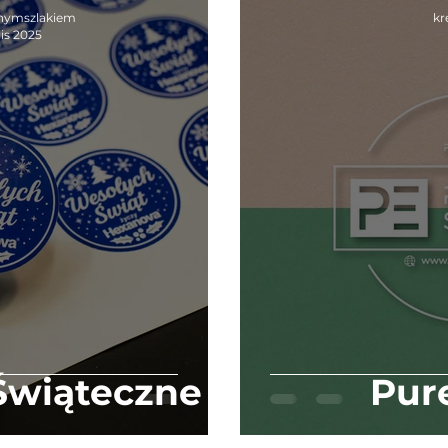
Naklejki
nymszlakiem
kr
lis 2025
 Świąteczne
Pur