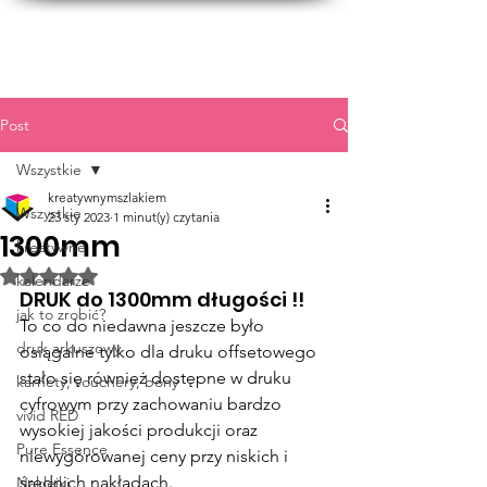
Post
Wszystkie
kreatywnymszlakiem
Wszystkie
23 sty 2023
1 minut(y) czytania
1300mm
kreatywne
Oceniono na NaN z 5 gwiazdek.
kalendarze
DRUK do 1300mm długości !!
jak to zrobić?
To co do niedawna jeszcze było 
druk arkuszowy
osiągalne tylko dla druku offsetowego 
stało się również dostępne w druku 
karnety, vouchery, bony
cyfrowym przy zachowaniu bardzo 
vivid RED
wysokiej jakości produkcji oraz 
Pure Essence
niewygórowanej ceny przy niskich i 
średnich nakładach.
Naklejki