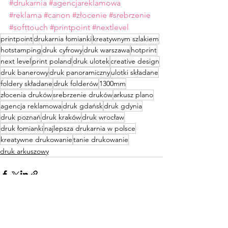
#drukarnia
#agencjareklamowa
#reklama
#canon
#złocenie
#srebrzenie
#softtouch
#printpoint
#nextlevel
printpoint
drukarnia łomianki
kreatywnym szlakiem
hotstamping
druk cyfrowy
druk warszawa
hotprint
next level
print poland
druk ulotek
creative design
druk banerowy
druk panoramiczny
ulotki składane
foldery składane
druk folderów
1300mm
złocenia druków
srebrzenie druków
arkusz plano
agencja reklamowa
druk gdańsk
druk gdynia
druk poznań
druk kraków
druk wrocław
druk łomianki
najlepsza drukarnia w polsce
kreatywne drukowanie
tanie drukowanie
druk arkuszowy