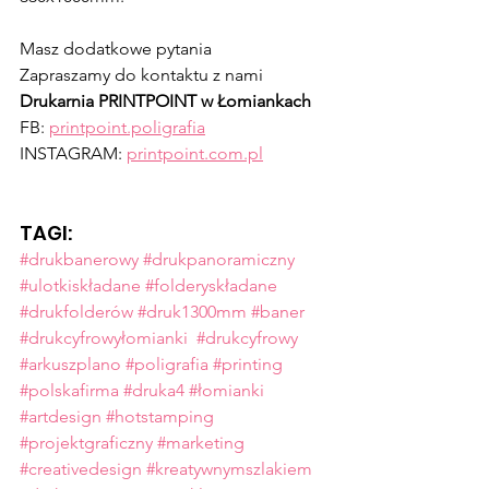
Masz dodatkowe pytania 
Zapraszamy do kontaktu z nami 
Drukarnia PRINTPOINT w Łomiankach
FB: 
printpoint.poligrafia
INSTAGRAM: 
printpoint.com.pl
TAGI:
#drukbanerowy
#drukpanoramiczny
#ulotkiskładane
#folderyskładane
#drukfolderów
#druk1300mm
#baner
#drukcyfrowyłomianki
#drukcyfrowy
#arkuszplano
#poligrafia
#printing
#polskafirma
#druka4
#łomianki
#artdesign
#hotstamping
#projektgraficzny
#marketing
#creativedesign
#kreatywnymszlakiem