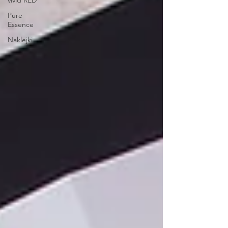
vivid RED
Pure
Essence
Naklejki