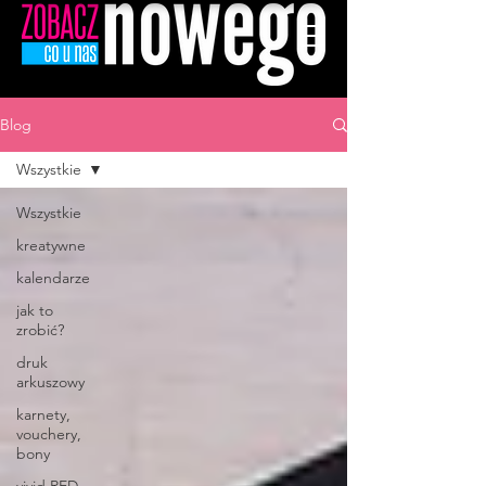
Blog
Wszystkie
Wszystkie
kreatywne
kalendarze
jak to
zrobić?
druk
arkuszowy
karnety,
vouchery,
bony