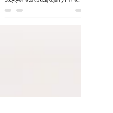
Canon ImagePress
Instalacja jednej z najnowszych maszyn
ze stajni Canon przebiegła w pełni
pozytywnie za co dziękujemy firmie
Proxer CO NOWEGO: - Jakość,...