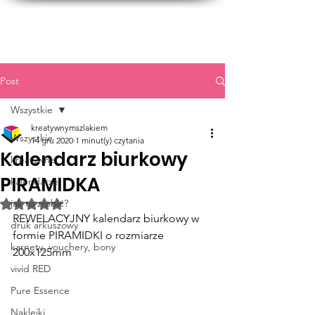
Post
Wszystkie
kreatywnymszlakiem
Wszystkie
14 gru 2020
1 minut(y) czytania
Kalendarz biurkowy
kreatywne
PIRAMIDKA
kalendarze
jak to zrobić?
Oceniono na NaN z 5 gwiazdek.
REWELACYJNY kalendarz biurkowy w 
druk arkuszowy
formie PIRAMIDKI o rozmiarze 
karnety, vouchery, bony
200x125mm 
vivid RED
Pure Essence
Naklejki