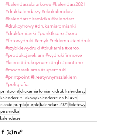
#kalendarzebiurkowe
#kalendarz2021
#drukkalendarzy
#ekokalendarz
#kalendarzpiramidka
#kalendarz
#drukcyfrowy
#drukarniałomianki
#drukłomianki
#punktksero
#xero
#fotowydruki
#cmyk
#reklama
#tanidruk
#szybkiewydruki
#drukarnia
#xerox
#produkcjareklam
#wydrukifirmowe
#ksero
#drukujznami
#rgb
#pantone
#mocnareklama
#superdruki
#printpoint
#kreatywnymszlakiem
#poligrafia
printpoint
drukarnia łomianki
druk kalendarzy
kalendarz biurkowy
kalendarze na biurko
classic purple
purple
kalendarz 2021
fioletowy
piramidka
kalendarze