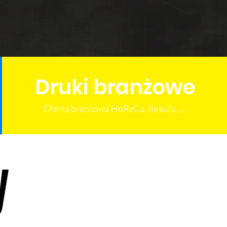
Druki branżowe
Oferta branżowa HoReCa, Beauty, ...