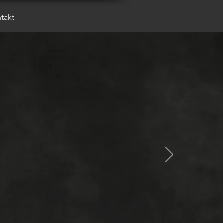
takt
creative
design
#
printpoint
e desig
n