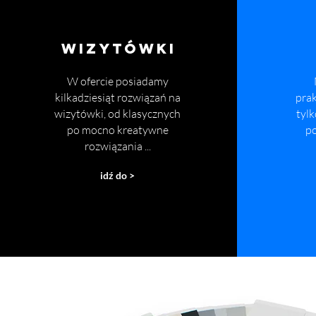
WIZYTÓWKI
W ofercie posiadamy
kilkadziesiąt rozwiązań na
prak
wizytówki, od klasycznych
tylk
po mocno kreatywne
p
rozwiązania ...
idź do >