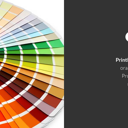
Print
ora
Pr