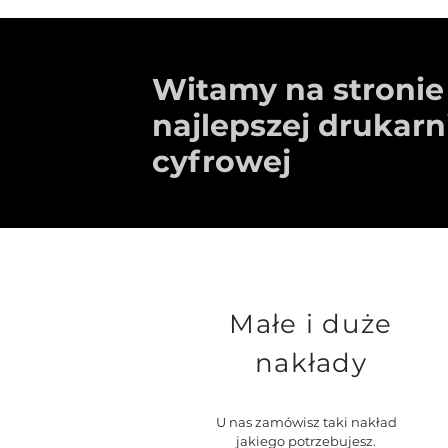
Witamy na stronie
najlepszej drukarn
cyfrowej
Małe i duże
nakłady
U nas zamówisz taki nakład
jakiego potrzebujesz.