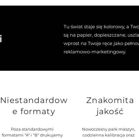
Tu świat staje się kolorowy, a 
są na papier, dopieszczane, uszl
i
wprost na Twoje ręce jako pełno
reklamowo-marketingowy.
Niestandardow
Znakomita
e formaty
jakość
Poza standardowymi
Nowoczesny park maszyn,
formatami "A" i "B" drukujemy
codzienna kalibracja oraz