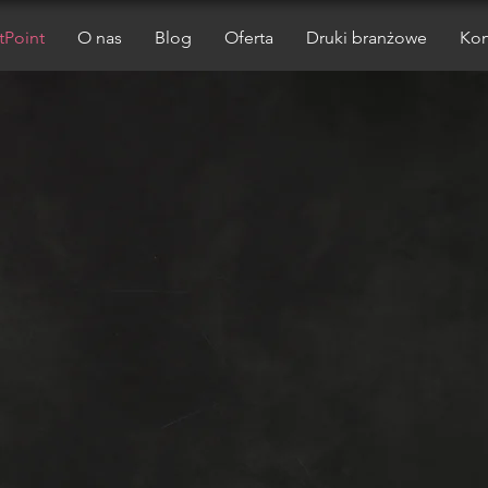
tPoint
O nas
Blog
Oferta
Druki branżowe
Kon
#
kreatywnym
szlakiem #
c
reativ