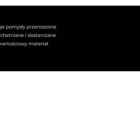
Twoje pomysły przenoszone
achetniane i dostarczane
wartościowy materiał