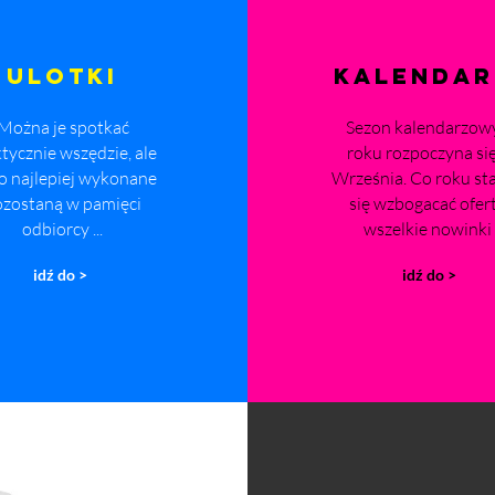
ULOTKI
KALENDAR
Można je spotkać
Sezon kalendarzow
tycznie wszędzie, ale
roku rozpoczyna si
o najlepiej wykonane
Września. Co roku st
ozostaną w pamięci
się wzbogacać ofer
odbiorcy ...
wszelkie nowinki .
idź do >
idź do >