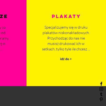
ZE
PLAKATY
y co
Specjalizujemy się w druku
ę od
plakatów niskonakładowych.
aramy
Przychodząc do nas nie
tę o
musisz drukować ich w
..
setkach, tylko tyle ile chcesz ...
idź do >