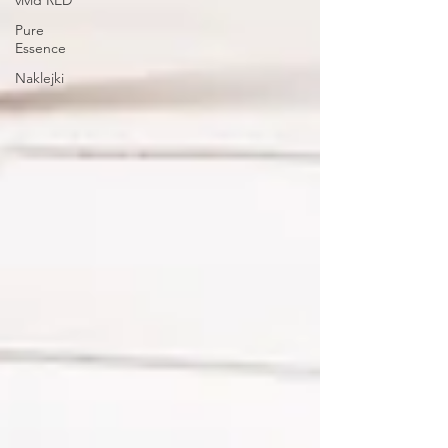
vivid RED
Pure
Essence
Naklejki