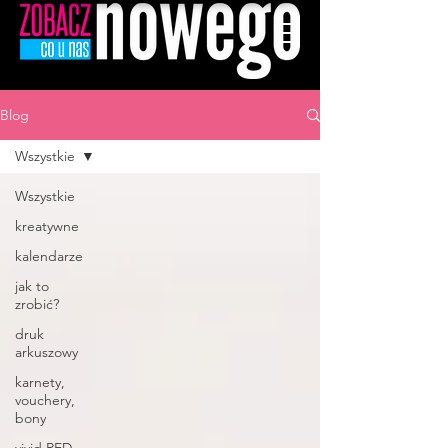
Blog
Wszystkie
Wszystkie
kreatywne
kalendarze
jak to
zrobić?
druk
arkuszowy
karnety,
vouchery,
bony