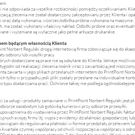
lem.
i nie odpowiada za wszelkie rozbieżności pomiędzy oczekiwaniami Kli
izacją zlecenia nie został dostarczony zakceptowany przez Klienta i op
ki oraz datą wykonania, wzorzec/odbitka próbna wykonana na maszynie
h, ma zostać wykonany właściwy nakład. Odbitki próbne oraz ewentualn
ne i wyceniane są wyłacznie jako pełne arkusze drukarskie.
bem będącym własnością Klienta
oint Norbert Regulski drogą internetową firma zobowiązuje się do skas
ty odbioru lub wysyłki pracy.
órych dostarczane są prace nie są odsyłane do Klienta. Istnieje możliw
godni od realiazacji zlecenia nośnik wraz z zawartością jest niszczony
enta zawarta w jego plikach przesłanych internetem do PrintPoint Norbe
h tylko w przypadku jeśli pliki zostały przesłane na indywidualne kont
 typu dostarczania prac). Ochronie takiej nie podlega ogólnodostępne
 za usługi i produkty zamawiane w PrintPoint Norbert Regulski jest p
biorze ososbistym lub gotówką kurierowi przy odbiorze przesyłki.
li upoważnienia do wystawienia przez PrintPoint Norbert Regulski faktu
yjnych swojej firmy (tj. wypis z ewidencji działalności gospodarczej l
owiązani do regulowania płatności w formie przedpłaty przelewem lub
o kwartale czynnej wspólpracy od chwili rozpoczęcia współpracy o odr
0 zł brutto z terminem płatności 7 dni (kredyt kupiecki). W celu uzysk