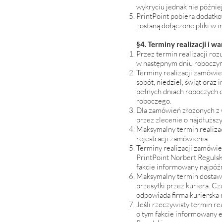
wykryciu jednak nie później
PrintPoint pobiera dodatko
zostaną dołączone pliki w 
§4. Terminy realizacji i
Przez termin realizacji r
w następnym dniu roboczym.
Terminy realizacji zamówie
sobót, niedziel, świąt oraz
pełnych dniach roboczych o
roboczego.
Dla zamówień złożonych z w
przez zlecenie o najdłuższy
Maksymalny termin realiza
rejestracji zamówienia.
Terminy realizacji zamówi
PrintPoint Norbert Regulski
fakcie informowany najpóźn
Maksymalny termin dostawy 
przesyłki przez kuriera. C
odpowiada firma kurierska r
Jeśli rzeczywisty termin r
o tym fakcie informowany e