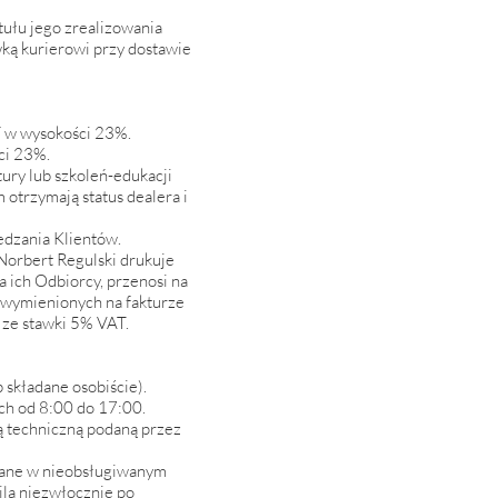
tułu jego zrealizowania
wką kurierowi przy dostawie
T w wysokości 23%.
ci 23%.
ktury lub szkoleń-edukacji
otrzymają status dealera i
edzania Klientów.
Norbert Regulski drukuje
 ich Odbiorcy, przenosi na
k wymienionych na fakturze
 ze stawki 5% VAT.
składane osobiście).
ch od 8:00 do 17:00.
ą techniczną podaną przez
pisane w nieobsługiwanym
ila niezwłocznie po