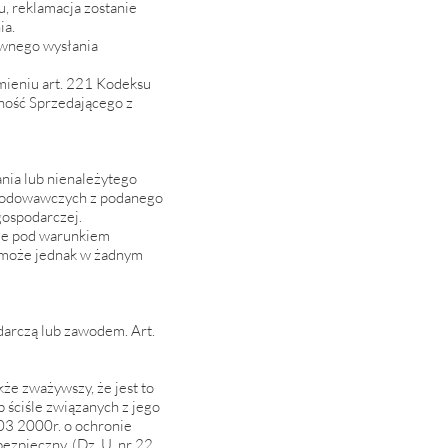
, reklamacja zostanie
ia.
ownego wysłania
ieniu art. 221 Kodeksu
ność Sprzedającego z
nia lub nienależytego
zkodowawczych z podanego
gospodarczej.
nie pod warunkiem
 może jednak w żadnym
darczą lub zawodem. Art.
kże zważywszy, że jest to
 ściśle związanych z jego
03 2000r. o ochronie
zpieczny. (Dz. U. nr 22