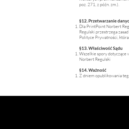
poz. 271, z późn. zm.).
§12. Przetwarzanie dany
Dla PrintPoint Norbert Reg
Regulski przestrzega zasa
Polityce Prywatności, która
§13. Właściwość Sądu
Wszelkie spory dotyczące 
Norbert Regulski
§14. Ważność
Z dniem opublikowania teg