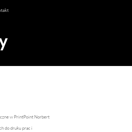
takt
y
iczne w PrintPoint Norbert
ch do druku prac i