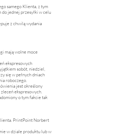
go samego Klienta, z tym
do jednej przesyłki w celu
ępuje z chwilą wydania
ługi mają wolne moce
wień ekspresowych
jątkiem sobót, niedziel,
czy się w pełnych dniach
nia roboczego.
ówienia jest określony
i zleceń ekspresowych.
domiony o tym fakcie tak
lienta. PrintPoint Norbert
nie w dziale produktu lub w