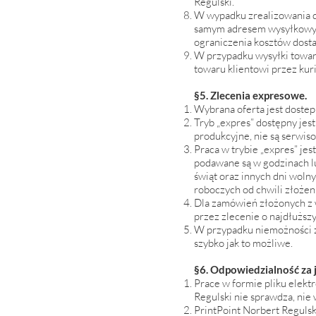
Regulski.
W wypadku zrealizowania d
samym adresem wysyłkowym)
ograniczenia kosztów dost
W przypadku wysyłki towaru
towaru klientowi przez kur
§5. Zlecenia expresowe.
Wybrana oferta jest dostepn
Tryb „expres” dostępny jes
produkcyjne, nie są serwis
Praca w trybie „expres” jes
podawane są w godzinach lu
świąt oraz innych dni wolny
roboczych od chwili złożen
Dla zamówień złożonych z w
przez zlecenie o najdłuższ
W przypadku niemożności z
szybko jak to możliwe.
§6. Odpowiedzialność za 
Prace w formie pliku elekt
Regulski nie sprawdza, nie
PrintPoint Norbert Regulsk