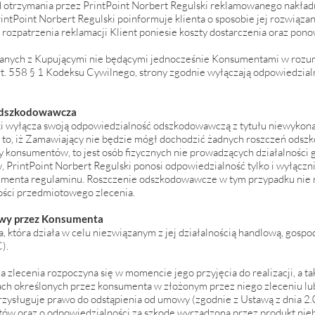
 otrzymania przez PrintPoint Norbert Regulski reklamowanego nakładu
intPoint Norbert Regulski poinformuje klienta o sposobie jej rozwiązan
ozpatrzenia reklamacji Klient poniesie koszty dostarczenia oraz pon
nych z Kupującymi nie będącymi jednocześnie Konsumentami w rozum
rt. 558 § 1 Kodeksu Cywilnego, strony zgodnie wyłączają odpowiedzial
odszkodowawcza
ki wyłącza swoją odpowiedzialność odszkodowawczą z tytułu niewykona
 to, iż Zamawiający nie będzie mógł dochodzić żadnych roszczeń ods
zy konsumentów, to jest osób fizycznych nie prowadzących działalności 
PrintPoint Norbert Regulski ponosi odpowiedzialność tylko i wyłącz
sumenta regulaminu. Roszczenie odszkodowawcze w tym przypadku nie
ości przedmiotowego zlecenia.
owy przez Konsumenta
, która działa w celu niezwiązanym z jej działalnością handlową, gospo
).
cja zlecenia rozpoczyna się w momencie jego przyjęcia do realizacji, a ta
ch określonych przez konsumenta w złożonym przez niego zleceniu lub
rzysługuje prawo do odstąpienia od umowy (zgodnie z Ustawą z dnia 2.
ów oraz o odpowiedzialności za szkodę wyrządzoną przez produkt niebe