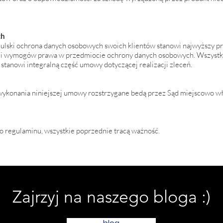
ch
ulski ochrona danych osobowych swoich klientów stanowi najwyższy pri
d i wymogów prawa w przedmiocie ochrony danych osobowych. Wszystkie
 stanowi integralną część umowy dotyczącej realizacji zleceń.
wykonania niniejszej umowy rozstrzygane bedą przez Sąd miejscowo wł
o regulaminu, wszystkie poprzednie tracą ważność.
Zajrzyj na naszego bloga :)