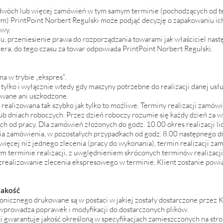
wóch lub więcej zamówień w tym samym terminie (pochodzących od te
 PrintPoint Norbert Regulski może podjąć decyzję o zapakowaniu ich 
awy.
, przeniesienie prawa do rozporządzania towarami jak właściciel nast
iera, do tego czasu za towar odpowiada PrintPoint Norbert Regulski.
a w trybie „ekspres".
t tylko i wyłącznie wtedy gdy maszyny potrzebne do realizacji danej us
owane ani uszkodzone.
t realizowana tak szybko jak tylko to możliwe. Terminy realizacji zamó
b dniach roboczych. Przez dzień roboczy rozumie się każdy dzień za wy
ch od pracy. Dla zamówień złożonych do godz. 10.00 okres realizacji li
ia zamówienia, w pozostałych przypadkach od godz. 8.00 następnego d
ięcej niż jednego zlecenia (pracy do wykonania), termin realizacji zam
ym terminie realizacji, z uwględnieniem skróconych terminów realizacj
realizowanie zlecenia ekspresowego w terminie, Klient zostanie powia
jakość
ronicznego drukowane są w postaci w jakiej zostały dostarczone przez K
 wprowadza poprawek i modyfikacji do dostarczonych plików.
i gwarantuje jakość określoną w specyfikacjach zamieszczonych na stro