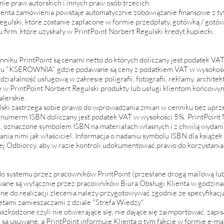
ie praw autorskich i innych praw osób trzecich.
ienta zamówienia powstaje automatycznie zobowiązanie finansowe z ty
egulski, które zostanie zapłacone w formie przedpłaty, gotówką / gotó
firm, które uzyskały w PrintPoint Norbert Regulski kredyt kupiecki.
niku PrintPoint są cenami netto do których doliczany jest podatek VA
iału "KSEROWNIA" gdzie podawane są ceny z podatkiem VAT w wysokoś
działalność usługową w zakresie poligrafii, fotografii, reklamy, archite
 w PrintPoint Norbert Regulski produkty lub usługi klientom końcowym 
alerskie.
ulski zastrzega sobie prawo do wprowadzania zmian w cenniku bez uprz
 numerm ISBN doliczany jest podatek VAT w wysokości 5%. PrintPoint 
 oznaczone symbolem ISBN na materiałach własnych i z chwilą wydania
nia nimi jak właściciel. Informacja o nadaniu symbolu ISBN dla książe
ej Odbiorcy, aby w razie kontroli udokumentować prawo do korzystania
o systemu przez pracowników PrintPoint (przesłane drogą mailową lub 
wane są wyłącznie przez pracowników Biura Obsługi Klienta w godzina
e do realizacji zlecenia należy przygotowywać zgodnie ze specyfikacj
ietami zamieszaczami z dziale "Strefa Wiedzy".
 uszkodzone czyli nie otwierające się, nie dające się zaimportować, za
są usuwane, a PrintPoint informuje Klienta o tym fakcie w formie e-ma