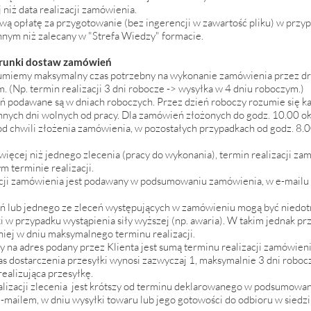
 niż data realizacji zamówienia.
wą opłatę za przygotowanie (bez ingerencji w zawartość pliku) w prz
innym niż zalecany w "Strefa Wiedzy" formacie.
 warunki dostaw zamówień
ozumiemy maksymalny czas potrzebny na wykonanie zamówienia przez dr
 (Np. termin realizacji 3 dni robocze -> wysyłka w 4 dniu roboczym.)
ń podawane są w dniach roboczych. Przez dzień roboczy rozumie się k
 innych dni wolnych od pracy. Dla zamówień złożonych do godz. 10.00 okre
d chwili złożenia zamówienia, w pozostałych przypadkach od godz. 8.
ięcej niż jednego zlecenia (pracy do wykonania), termin realizacji zam
m terminie realizacji.
cji zamówienia jest podawany w podsumowaniu zamówienia, w e-mailu
eń lub jednego ze zleceń występujących w zamówieniu mogą być niedot
 w przypadku wystąpienia siły wyższej (np. awaria). W takim jednak prz
iej w dniu maksymalnego terminu realizacji.
na adres podany przez Klienta jest sumą terminu realizacji zamówieni
zas dostarczenia przesyłki wynosi zazwyczaj 1, maksymalnie 3 dni robo
ealizująca przesyłkę.
ealizacji zlecenia jest krótszy od terminu deklarowanego w podsumowan
-mailem, w dniu wysyłki towaru lub jego gotowości do odbioru w siedzi