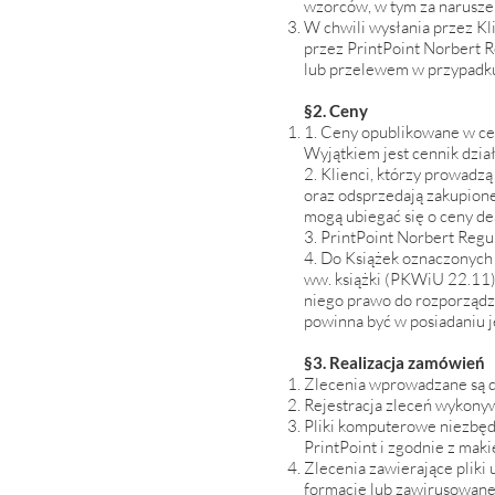
wzorców, w tym za naruszen
W chwili wysłania przez Kl
przez PrintPoint Norbert R
lub przelewem w przypadku 
§2. Ceny
1. Ceny opublikowane w cen
Wyjątkiem jest cennik dz
2. Klienci, którzy prowadzą 
oraz odsprzedają zakupione
mogą ubiegać się o ceny de
3. ​PrintPoint Norbert Reg
4. Do Książek oznaczonych
ww. książki (PKWiU 22.11),
niego prawo do rozporządza
powinna być w posiadaniu j
§3. Realizacja zamówień
Zlecenia wprowadzane są d
Rejestracja zleceń wykony
Pliki komputerowe niezbędn
PrintPoint i zgodnie z mak
Zlecenia zawierające pliki
formacie lub zawirusowane 