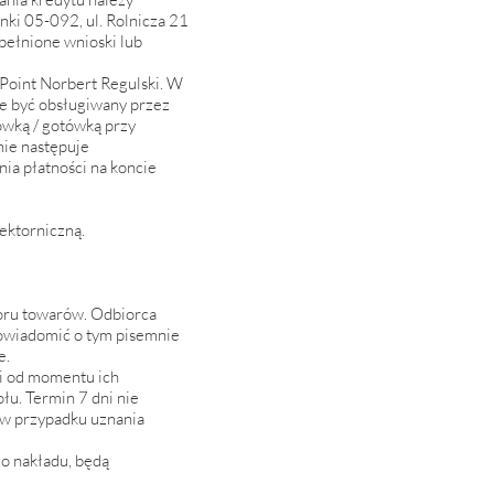
nki 05-092, ul. Rolnicza 21
pełnione wnioski lub
tPoint Norbert Regulski. W
że być obsługiwany przez
ówką / gotówką przy
nie następuje
nia płatności na koncie
ektorniczną.
oru towarów. Odbiorca
powiadomić o tym pisemnie
e.
ni od momentu ich
łu. Termin 7 dni nie
 w przypadku uznania
o nakładu, będą