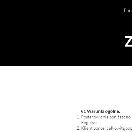
Prin
§1 Warunki ogólne.
Postanowienia poniższego r
Regulski.
Klient ponosi całkowitą od