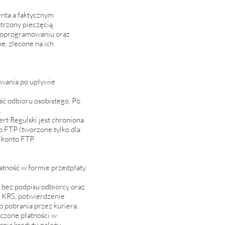
enta a faktycznym
atrzony pieczęcią
, oprogramowaniu oraz
e, zlecone na ich
owania po upływie
ość odbioru osobistego. Po
.
rt Regulski jest chroniona
o FTP (tworzone tylko dla
 konto FTP.
łatność w formie przedpłaty
r bez podpisu odbiorcy oraz
ub KRS, potwierdzenie
 pobrania przez kuriera.
oczone płatności w
ania kredytu należy