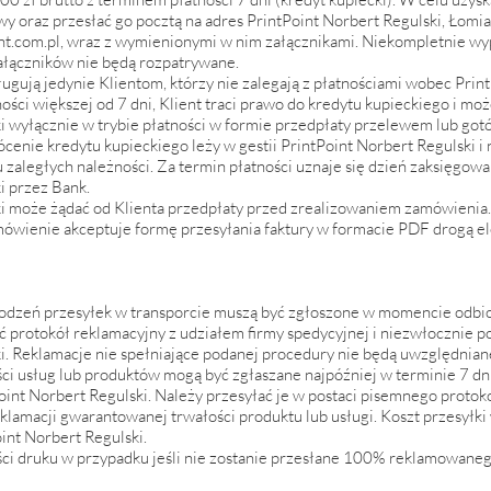
 oraz przesłać go pocztą na adres PrintPoint Norbert Regulski, Łomia
nt.com.pl
, wraz z wymienionymi w nim załącznikami. Niekompletnie wy
łączników nie będą rozpatrywane.
ugują jedynie Klientom, którzy nie zalegają z płatnościami wobec Prin
ości większej od 7 dni, Klient traci prawo do kredytu kupieckiego i mo
i wyłącznie w trybie płatności w formie przedpłaty przelewem lub got
cenie kredytu kupieckiego leży w gestii PrintPoint Norbert Regulski i 
 zaległych należności. Za termin płatności uznaje się dzień zaksięgowa
i przez Bank.
ki może żądać od Klienta przedpłaty przed zrealizowaniem zamówienia.
ówienie akceptuje formę przesyłania faktury w formacie PDF drogą el
odzeń przesyłek w transporcie muszą być zgłoszone w momencie odbi
ć protokół reklamacyjny z udziałem firmy spedycyjnej i niezwłocznie 
i. Reklamacje nie spełniające podanej procedury nie będą uwzględnian
ci usług lub produktów mogą być zgłaszane najpóźniej w terminie 7 d
oint Norbert Regulski. Należy przesyłać je w postaci pisemnego protoko
lamacji gwarantowanej trwałości produktu lub usługi. Koszt przesyłki
int Norbert Regulski.
ści druku w przypadku jeśli nie zostanie przesłane 100% reklamowaneg