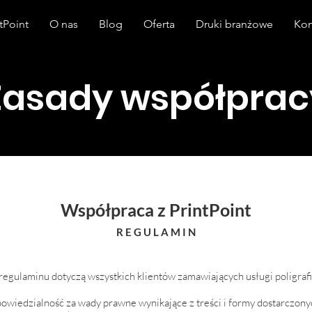
tPoint
O nas
Blog
Oferta
Druki branżowe
Kon
Zasady współprac
Współpraca z PrintPoint
R E G U L A M I N
egulaminu dotyczą wszystkich klientów zamawiających usługi poligraf
powiedzialność za wady prawne wynikające z treści i formy dostarczony