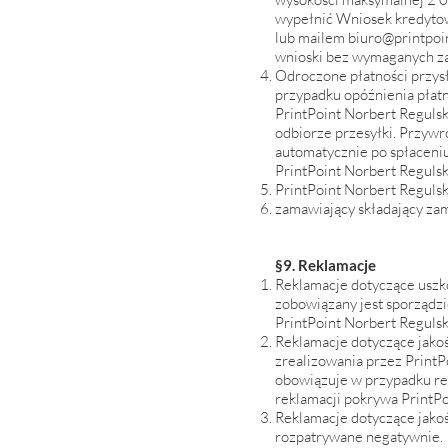
wypełnić Wniosek kredytowy
lub mailem
biuro@printpoi
wnioski bez wymaganych za
Odroczone płatności przysł
przypadku opóźnienia płatn
PrintPoint Norbert Regulsk
odbiorze przesyłki. Przywró
automatycznie po spłaceniu
PrintPoint Norbert Regulsk
PrintPoint Norbert Reguls
zamawiający składający zam
§9. Reklamacje
Reklamacje dotyczące uszk
zobowiązany jest sporządzi
PrintPoint Norbert Regulsk
Reklamacje dotyczące jakoś
zrealizowania przez PrintP
obowiązuje w przypadku rek
reklamacji pokrywa PrintPo
Reklamacje dotyczące jako
rozpatrywane negatywnie.