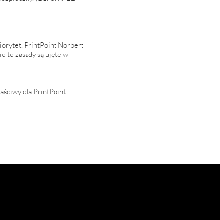
orytet. PrintPoint Norbert
 te zasady są ujęte w
aściwy dla PrintPoint