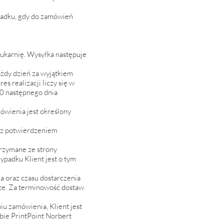
ypadku, gdy do zamówień
ukarnię. Wysyłka następuje
ażdy dzień za wyjątkiem
s realizacji liczy się w
00 następnego dnia
ówienia jest określony
 z potwierdzeniem
rzymane ze strony
ypadku Klient jest o tym
a oraz czasu dostarczenia
cze. Za terminowość dostaw
iu zamówienia, Klient jest
bie PrintPoint Norbert