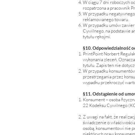
W ciągu 7 dni roboczych od
rozpatrzona a pracownik Pr
W przypadku negatywnego r
reklamowanego towaru.
W przypadku umów zawiera
Cywilnego, na podstawie a
tytułu rękojmi.
§10. Odpowiedzialność 
PrintPoint Norbert Reguls
wykonania zleceń. Oznacza
tytułu. Zapis ten nie dotyc
W przypadku konsumentów, 
przestrzegania przez kon
wypadku przekroczyć wart
§11. Odstąpienie od um
Konsument – osoba fizyczna
22 Kodeksu Cywilnego (KC
Z uwagi na fakt, że realiza
świadczenie o właściwościa
osobą, konsumentowi nie p
niektórych praw konsument