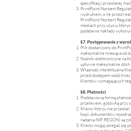
specyfikacji przesłanej mai
PrintPoint Norbert Regulsk
wydrukiem, o ile przed real
PrintPoint Norbert Reguls
mediach przy użyciu któryc
podstawie nakłady wykonywa
§7. Postępowanie z wyro
Plik dostarczony do PrintP
maksymalnie miesiąca od da
Nośniki elektroniczne na kt
upływie maksymalnie dóch ty
Własność intelektualna kli
przed dostępem osób trzecic
klientów wymagających tego
§8. Płatności
Podstawową formą płatności
przelewem, gotówką przy od
Klienci którzy nie przesła
kopii dokumentów rejestrac
nadania NIP, REGON) są zob
Klienci mogą ubiegać się p
wysokości maksymalnej 2 00