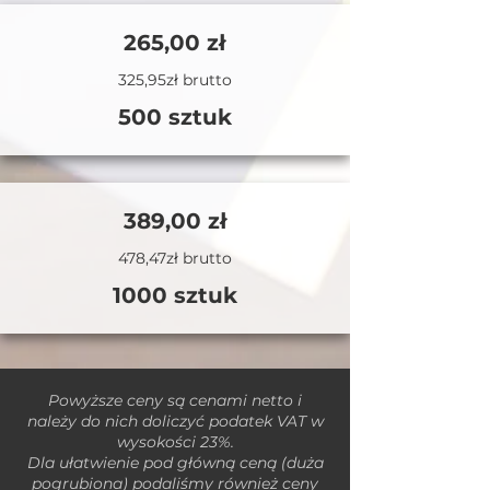
265,00 zł
325,95zł brutto
500 sztuk
389,00 zł
478,47zł brutto
1000 sztuk
Powyższe ceny są cenami netto i
należy do nich doliczyć podatek VAT w
wysokości 23%.
Dla ułatwienie pod główną ceną (duża
pogrubiona) podaliśmy również ceny