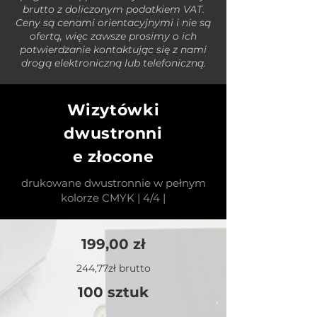
brutto z doliczonym podatkiem VAT.
Ceny są cenami orientacyjnymi i nie są
ofertą, więc zawsze prosimy o ich
potwierdzanie kontaktując się z nami
drogą elektroniczną lub telefoniczną.
Wizytówki
dwustronni
e złocone
drukowane dwustronnie w pełnym
kolorze CMYK | 4/4 |
199,00 zł
244,77zł brutto
100 sztuk