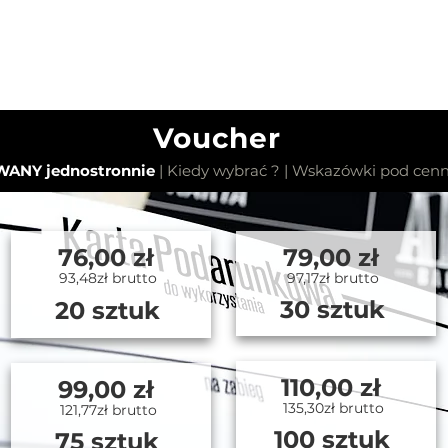
Voucher
ANY jednostronnie
| Kiedy wybrać ? | Wskazówki pod cen
76,00 zł
79,00 zł
93,48zł brutto
97,17zł brutto
30 sztuk
20 sztuk
110,00 zł
99,00 zł
135,30zł brutto
121,77zł brutto
100 sztuk
75 sztuk