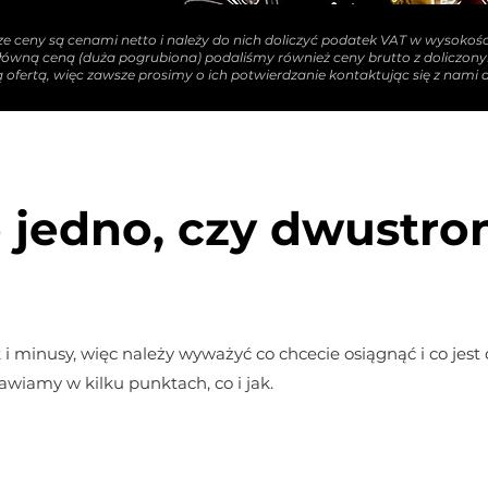
e ceny są cenami netto i należy do nich doliczyć podatek VAT w wysokośc
główną ceną (duża pogrubiona) podaliśmy również ceny brutto z doliczo
 ofertą, więc zawsze prosimy o ich potwierdzanie kontaktując się z nami d
 jedno, czy dwustro
 i minusy, więc należy wyważyć co chcecie osiągnąć i co jest 
awiamy w kilku punktach, co i jak.