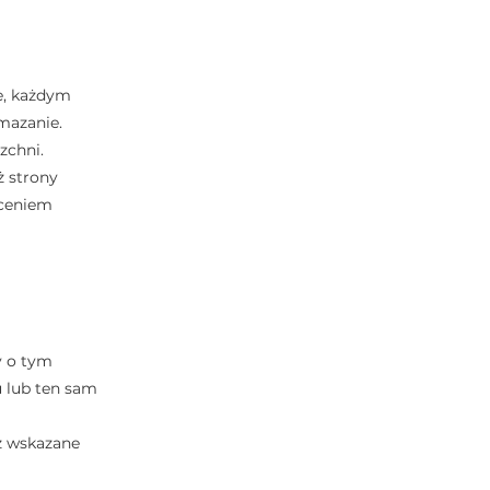
e, każdym
mazanie.
zchni.
ż strony
yceniem
y o tym
 lub ten sam
ż wskazane