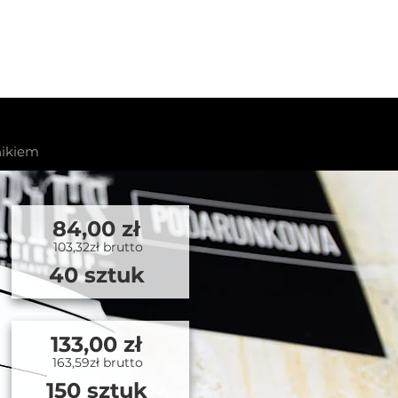
nikiem
84,00 zł
103,32zł brutto
40 sztuk
133,00 zł
163,59
zł brutto
150 sztuk