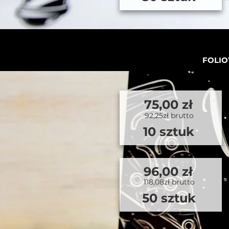
FOLIO
75,00 zł
92,25zł brutto
10 sztuk
96,00 zł
118,08zł brutto
50 sztuk