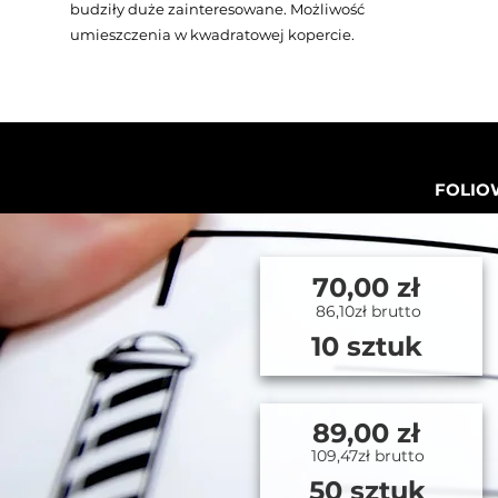
budziły duże zainteresowane. Możliwość
umieszczenia w kwadratowej kopercie.
FOLIOW
70,00 zł
86,10zł brutto
10 sztuk
89,00 zł
109,47zł brutto
50 sztuk