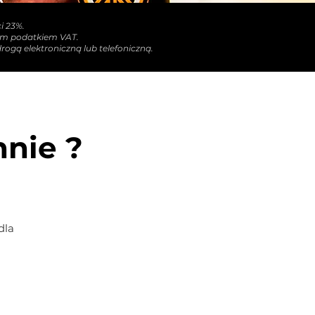
i 23%.
nym podatkiem VAT.
rogą elektroniczną lub telefoniczną.
nnie ?
dla