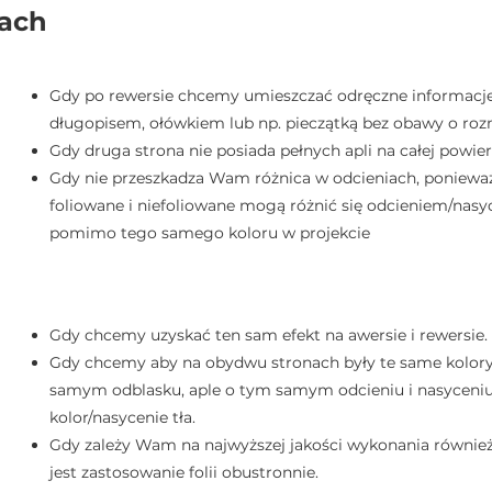
tach
Gdy po rewersie chcemy umieszczać odręczne informacj
długopisem, ołówkiem lub np. pieczątką bez obawy o roz
Gdy druga strona nie posiada pełnych apli na całej powier
Gdy nie przeszkadza Wam różnica w odcieniach, poniewa
foliowane i niefoliowane mogą różnić się odcieniem/nas
pomimo tego samego koloru w projekcie
Gdy chcemy uzyskać ten sam efekt na awersie i rewersie.
Gdy chcemy aby na obydwu stronach były te same kolor
samym odblasku, aple o tym samym odcieniu i nasyceniu
kolor/nasycenie tła.
Gdy zależy Wam na najwyższej jakości wykonania równie
jest zastosowanie folii obustronnie.