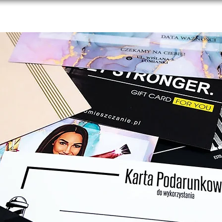
tPoint
O nas
Blog
Oferta
Druki branżowe
Kon