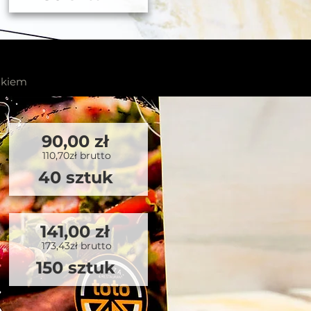
ikiem
90,00 zł
110,70zł brutto
40 sztuk
141,00 zł
173,43zł brutto
150 sztuk