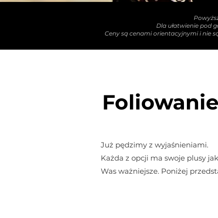
Powyższ
Dla ułatwienie pod 
Ceny są cenami orientacyjnymi i nie są
Foliowanie
Już pędzimy z wyjaśnieniami.
Każda z opcji ma swoje plusy jak
Was ważniejsze. Poniżej przedst