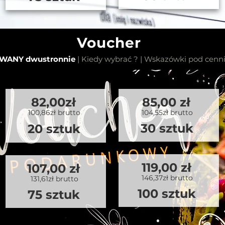
Voucher
WANY dwustronnie
| Kiedy wybrać ? | Wskazówki pod cenn
82,00zł
85,00 zł
100,86zł brutto
104,55zł brutto
30 sztuk
20 sztuk
119,00 zł
107,00 zł
146,37zł brutto
131,61zł brutto
100 sztuk
75 sztuk