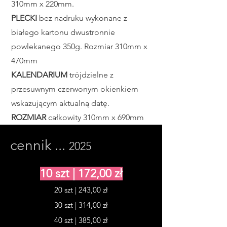
310mm x 220mm.
PLECKI
bez nadruku wykonane z
białego kartonu dwustronnie
powlekanego 350g. Rozmiar 310mm x
470mm
KALENDARIUM
trójdzielne z
przesuwnym czerwonym okienkiem
wskazującym aktualną datę.
ROZMIAR
całkowity 310mm x 690mm
cennik ...
2025
10 szt | 172,00 zł
20 szt | 243,00 zł
30 szt | 314,00 zł
40 szt | 385,00 zł