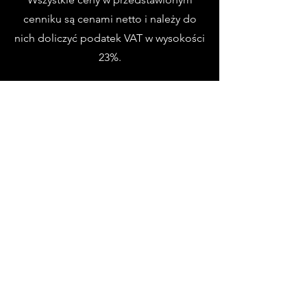
cenniku są cenami netto i należy do
nich doliczyć podatek VAT w wysokości
23%.