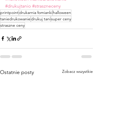
#drukujtanio
#straszneceny
printpoint
drukarnia łomianki
halloween
taniedrukowanie
drukuj tani
super ceny
straszne ceny
Zobacz wszystkie
Ostatnie posty