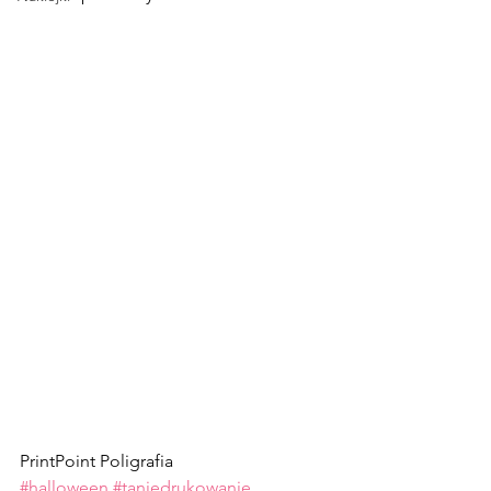
PrintPoint Poligrafia 
#halloween
#taniedrukowanie