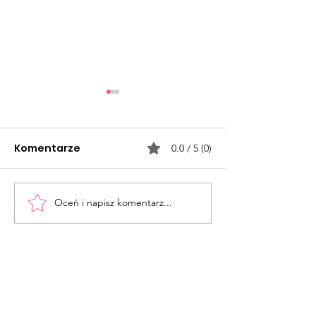
Komentarze
0.0 / 5 (0)
Spady
Pure Essence
Oceń i napisz komentarz...
Drukarnia