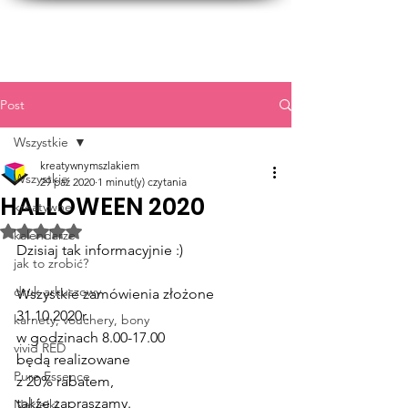
Post
Wszystkie
kreatywnymszlakiem
Wszystkie
29 paź 2020
1 minut(y) czytania
HALLOWEEN 2020
kreatywne
Oceniono na NaN z 5 gwiazdek.
kalendarze
Dzisiaj tak informacyjnie :)
jak to zrobić?
druk arkuszowy
Wszystkie zamówienia złożone 
31.10.2020r. 
karnety, vouchery, bony
w godzinach 8.00-17.00 
vivid RED
będą realizowane 
Pure Essence
z 20% rabatem, 
także zapraszamy.
Naklejki