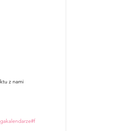
ktu z nami
gakalendarze
#f