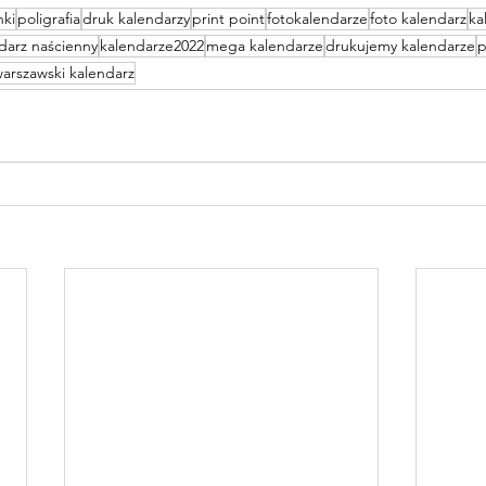
nki
poligrafia
druk kalendarzy
print point
fotokalendarze
foto kalendarz
ka
darz naścienny
kalendarze2022
mega kalendarze
drukujemy kalendarze
p
arszawski kalendarz