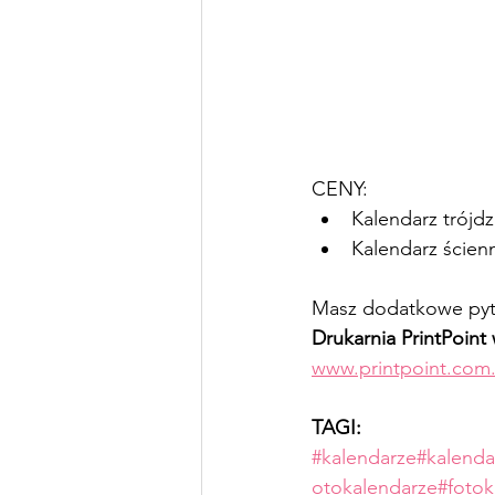
CENY:
Kalendarz trójdz
Kalendarz ścien
Masz dodatkowe pyta
Drukarnia PrintPoin
www.printpoint.com.
TAGI:
#kalendarze
#kalenda
otokalendarze
#fotok