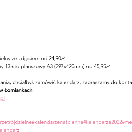
ielny ze zdjęciem od 24,90zł
ny 13-sto planszowy A3 (297x420mm) od 45,95zł
nia, chciałbyś zamówić kalendarz, zapraszamy do konta
t w Łomiankach
pl
rzetrójdzielne
#kalendarzenaścienne
#kalendarze2022
#me
alendarz