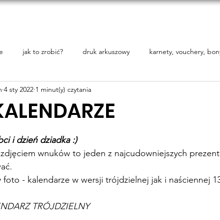
tPoint
O nas
Blog
Oferta
Druki branżowe
Kon
e
jak to zrobić?
druk arkuszowy
karnety, vouchery, bon
m
4 sty 2022
1 minut(y) czytania
KALENDARZE
 5 gwiazdek.
i i dzień dziadka :)
e zdjęciem wnuków to jeden z najcudowniejszych prezent
ać.
oto - kalendarze w wersji trójdzielnej jak i naściennej 1
NDARZ TRÓJDZIELNY