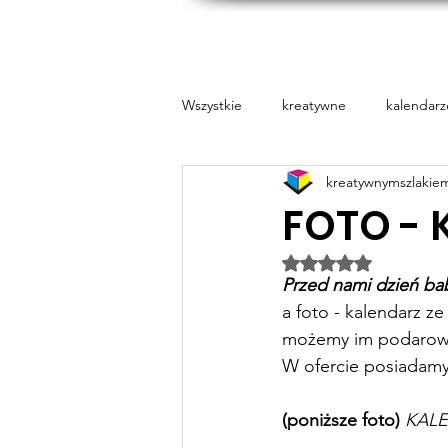
Prin
Wszystkie
kreatywne
kalendarz
kreatywnymszlakie
Pure Essence
Naklejki
FOTO - 
Oceniono na NaN z
Przed nami dzień babc
a foto - kalendarz z
możemy im podarow
W ofercie posiadamy f
(poniższe foto)
KALE