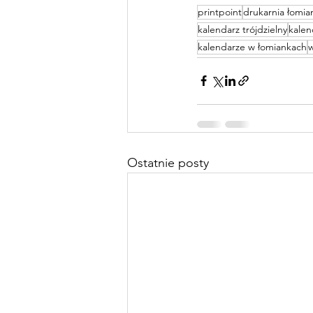
printpoint
drukarnia łomia
kalendarz trójdzielny
kalen
kalendarze w łomiankach
w
Ostatnie posty