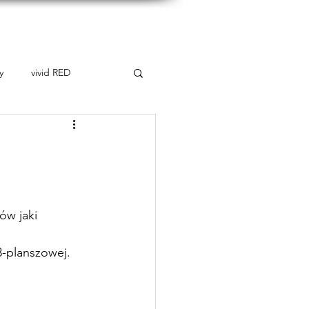
takt
y
vivid RED
ów jaki 
3-planszowej.