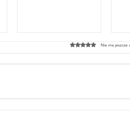
Oceniono na 0 z 5 gwiazd
Nie ma jeszcze
Spa
Pure Essence