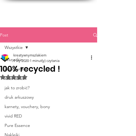
Post
Wszystkie
kreatywnymszlakiem
Wszystkie
9 sty 2020
1 minut(y) czytania
100% recycled !
kreatywne
Oceniono na NaN z 5 gwiazdek.
kalendarze
jak to zrobić?
druk arkuszowy
karnety, vouchery, bony
vivid RED
Pure Essence
Naklejki