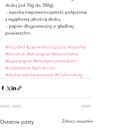
druku (od 70g do 350g),
 - wysoka nieprzezroczystość połączona 
z wyjątkową jakością druku,
 - papier długowieczny o gładkiej 
powierzchni.
#recycled
#papierekologiczny
#nautilus
#ekodruki
#ekopapier
#ekoreklama
#superpapier
#kreatywnymszlakiem
#creativetrail
#printpoint
#drukarniabliskanaturze
#bliskonatury
Zobacz wszystkie
Ostatnie posty