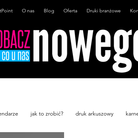
tPoint
O nas
Blog
Oferta
Druki branżowe
Kon
endarze
jak to zrobić?
druk arkuszowy
karn