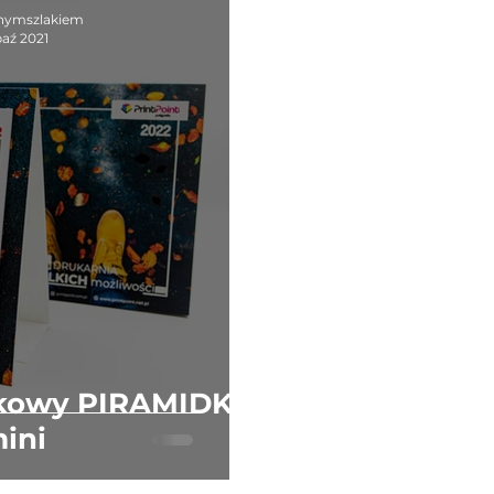
Naklejki
nymszlakiem
paź 2021
rkowy PIRAMIDKA
ini