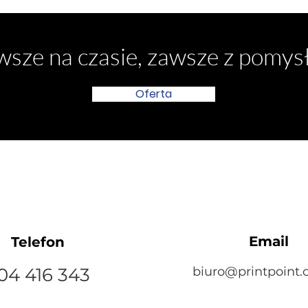
sze na czasie, zawsze z pomy
Oferta
Email
Telefon
04 416 343
biuro@printpoint.