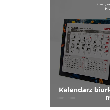
vivid RED
Pure Essence
kreatyw
14 
Kalendarz biu
m