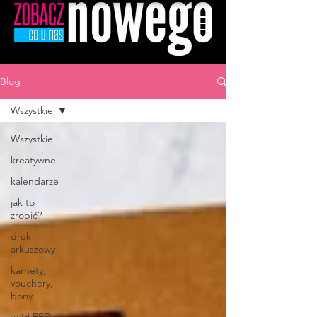
Blog
Wszystkie
Wszystkie
kreatywne
kalendarze
jak to
zrobić?
druk
arkuszowy
karnety,
vouchery,
bony