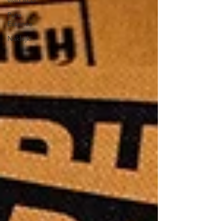
vivid RED
Pure
Essence
Naklejki