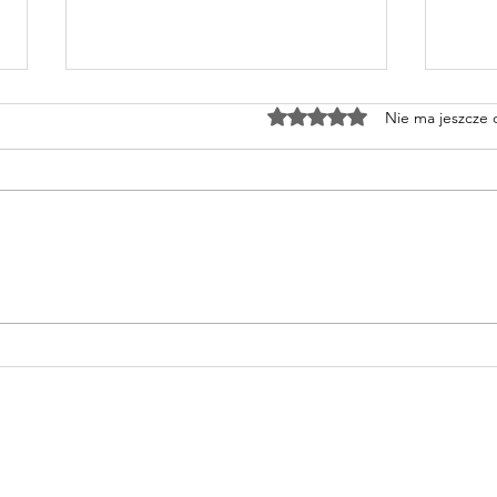
Oceniono na 0 z 5 gwiazd
Nie ma jeszcze
Spa
Pure Essence