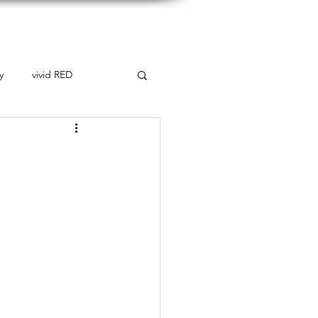
takt
y
vivid RED