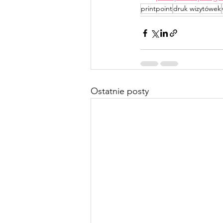
printpoint
druk wizytówek
Ostatnie posty