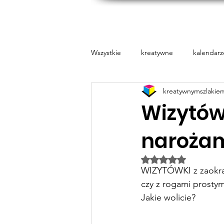
Prin
Wszystkie
kreatywne
kalendarz
kreatywnymszlakie
Pure Essence
Naklejki
Wizytów
naroża
Oceniono na NaN z
WIZYTÓWKI z zaokrą
czy z rogami prostym
Jakie wolicie?