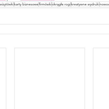
wizytówki
karty biznesowe
firmówki
okrągłe rogi
kreatywne wydruki
nowoc