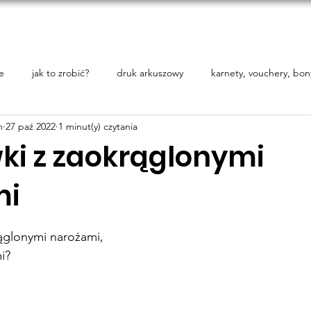
tPoint
O nas
Blog
Oferta
Druki branżowe
Kon
e
jak to zrobić?
druk arkuszowy
karnety, vouchery, bon
m
27 paź 2022
1 minut(y) czytania
ki z zaokrąglonymi
mi
 5 gwiazdek.
glonymi narożami, 
i?