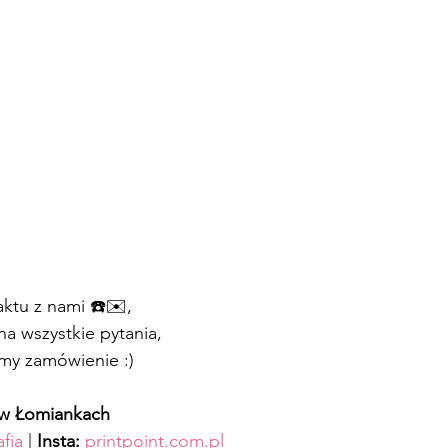
ktu z nami ☎️✉️, 
a wszystkie pytania, 
emy zamówienie :)
t w Łomiankach
afia
 | 
Insta: 
printpoint.com.pl