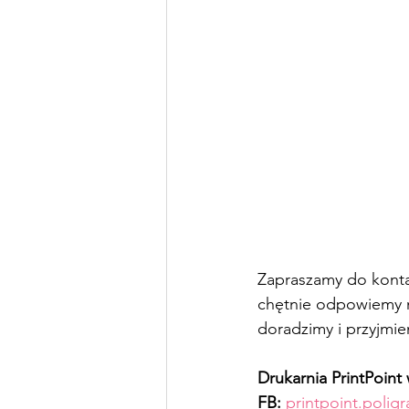
Zapraszamy do konta
chętnie odpowiemy n
doradzimy i przyjmi
Drukarnia PrintPoin
FB: 
printpoint.poligr