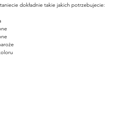
taniecie dokładnie takie jakich potrzebujecie:
a
lone
lone
naroże 
koloru