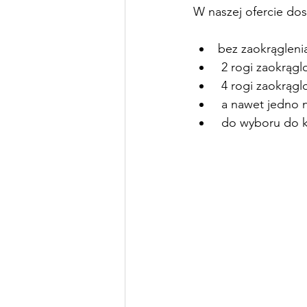
W naszej ofercie dos
bez zaokrągleni
 2 rogi zaokrąg
 4 rogi zaokrąg
 a nawet jedno 
 do wyboru do 