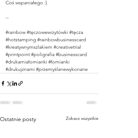
Coś wspaniałego :)
--
#rainbow
#tęczowewizytówki
#tęcza
#hotstamping
#rainbowbusinesscard
#kreatywnymszlakiem
#creativetrial
#printpoint
#poligrafia
#businesscard
#drukarniałomianki
#łomianki
#drukujznami
#przemyślanewykonane
Zobacz wszystkie
Ostatnie posty