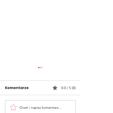
Komentarze
0.0 / 5 (0)
Spady
Pure Essence
Oceń i napisz komentarz...