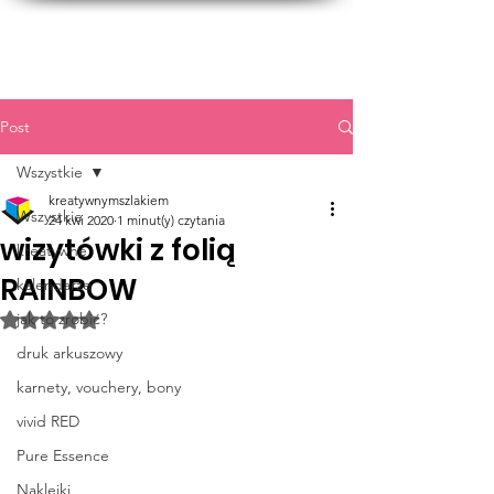
Post
Wszystkie
kreatywnymszlakiem
Wszystkie
24 kwi 2020
1 minut(y) czytania
wizytówki z folią
kreatywne
RAINBOW
kalendarze
jak to zrobić?
Oceniono na NaN z 5 gwiazdek.
druk arkuszowy
karnety, vouchery, bony
vivid RED
Pure Essence
Naklejki