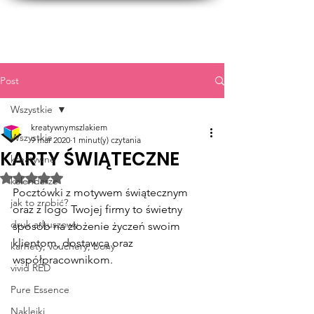
Post
Wszystkie
kreatywnymszlakiem
Wszystkie
9 mar 2020
1 minut(y) czytania
KARTY ŚWIĄTECZNE
kreatywne
Oceniono na NaN z 5 gwiazdek.
kalendarze
Pocztówki z motywem świątecznym 
jak to zrobić?
oraz z logo Twojej firmy to świetny 
druk arkuszowy
sposób na złożenie życzeń swoim 
klientom, dostawcą oraz 
karnety, vouchery, bony
współpracownikom. 
vivid RED
Pure Essence
Naklejki