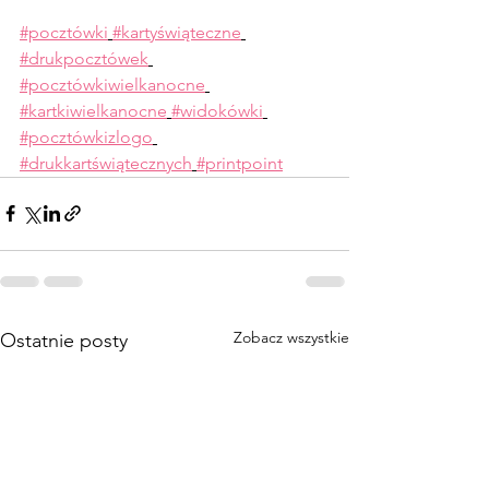
#pocztówki
#kartyświąteczne
#drukpocztówek
#pocztówkiwielkanocne
#kartkiwielkanocne
#widokówki
#pocztówkizlogo
#drukkartświątecznych
#printpoint
Zobacz wszystkie
Ostatnie posty