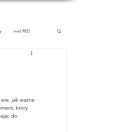
takt
y
vivid RED
 wie, jak ważne 
ement, który 
ając do 