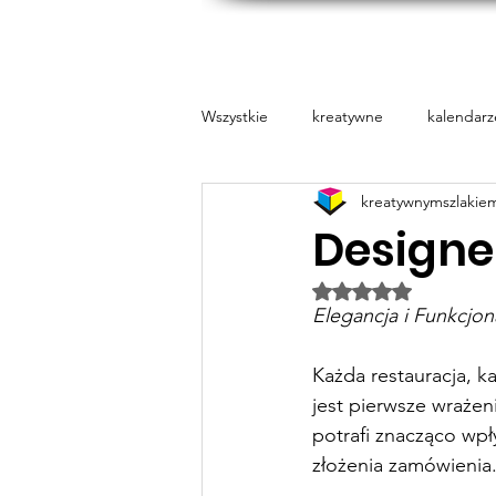
Prin
Wszystkie
kreatywne
kalendarz
kreatywnymszlakie
Pure Essence
Naklejki
Designe
Oceniono na NaN z
Elegancja i Funkcjo
Każda restauracja, ka
jest pierwsze wrażeni
potrafi znacząco wpł
złożenia zamówienia