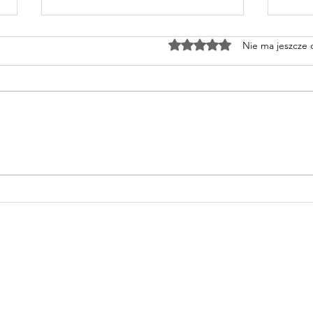
Oceniono na 0 z 5 gwiazd
Nie ma jeszcze
Spa
Pure Essence