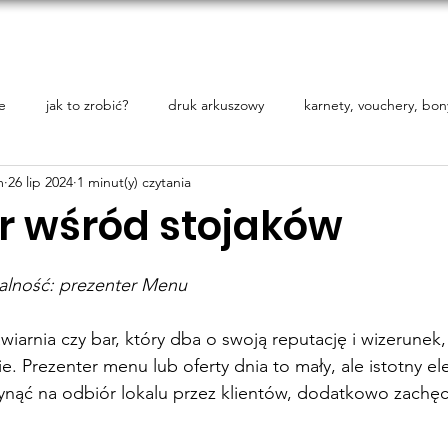
tPoint
O nas
Blog
Oferta
Druki branżowe
Kon
e
jak to zrobić?
druk arkuszowy
karnety, vouchery, bon
m
26 lip 2024
1 minut(y) czytania
r wśród stojaków
 5 gwiazdek.
nalność: prezenter Menu
wiarnia czy bar, który dba o swoją reputację i wizerunek,
e. Prezenter menu lub oferty dnia to mały, ale istotny el
ynąć na odbiór lokalu przez klientów, dodatkowo zachęc
.