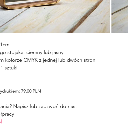
21cm|
go stojaka: ciemny lub jasny
m kolorze CMYK z jednej lub dwóch stron
1 sztuki
wydrukiem: 79,00 PLN
nia? Napisz lub zadzwoń do nas.
łpracy
l